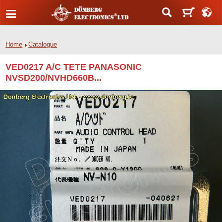
Home
Catalogue
VED0217 A/C TETE PANASONIC
NVSD200/NVHD660B...