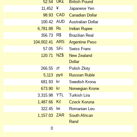
UK£
52.54
British Pound
¥
11,452
Japanese Yen
CAD
98.93
Canadian Dollar
AUD
100.42
Australian Dollar
₨
6,781.88
Indian Rupee
R$
356.73
Brazilian Real
ARS
104,002.41
Argentine Peso
SFr.
57.05
Swiss Franc
NZ$
120.71
New Zealand
Dollar
zł
266.55
Polish Złoty
руб
5,113
Russian Ruble
kr
681.93
Swedish Krona
kr
673.90
Norwegian Krone
YTL
3,315.98
Turkish Lira
Kč
1,487.66
Czeck Koruna
lei
322.45
Romanian Leu
ZAR
1,157.03
South African
Rand
0