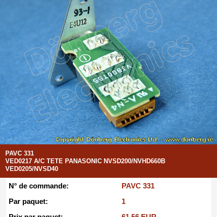
PAVC 331
VED0217 A/C TETE PANASONIC NVSD200/NVHD660B
VED0205/NVSD40
N° de commande:
PAVC 331
Par paquet:
1
Prix par paquet:
61.56 EUR