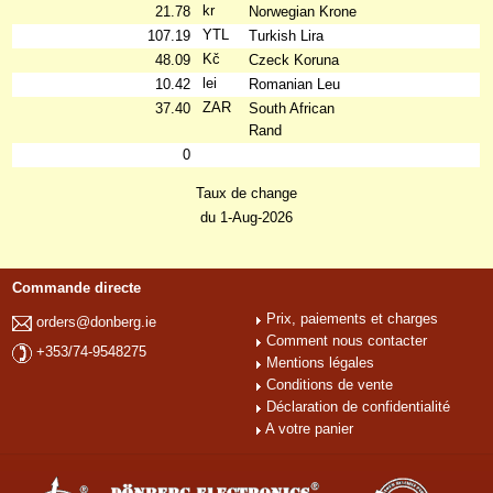
kr
21.78
Norwegian Krone
YTL
107.19
Turkish Lira
Kč
48.09
Czeck Koruna
lei
10.42
Romanian Leu
ZAR
37.40
South African
Rand
0
Taux de change
du 1-Aug-2026
Commande directe
Prix, paiements et charges
orders@donberg.ie
Comment nous contacter
+353/74-9548275
Mentions légales
Conditions de vente
Déclaration de confidentialité
A votre panier