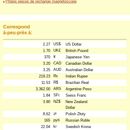
Philips piéces de rechange magnétoscope
Correspond
à-peu-près à:
US$
2.27
US Dollar
UK£
1.70
British Pound
¥
370
Japanese Yen
CAD
3.20
Canadian Dollar
AUD
3.25
Australian Dollar
₨
219.23
Indian Rupee
R$
11.53
Brazilian Real
ARS
3,362.00
Argentine Peso
SFr.
1.84
Swiss Franc
NZ$
3.90
New Zealand
Dollar
zł
8.62
Polish Złoty
руб
165
Russian Ruble
kr
22.04
Swedish Krona