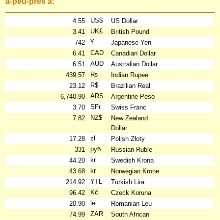
à-peu-près à:
US$
4.55
US Dollar
UK£
3.41
British Pound
¥
742
Japanese Yen
CAD
6.41
Canadian Dollar
AUD
6.51
Australian Dollar
₨
439.57
Indian Rupee
R$
23.12
Brazilian Real
ARS
6,740.90
Argentine Peso
SFr.
3.70
Swiss Franc
NZ$
7.82
New Zealand
Dollar
zł
17.28
Polish Złoty
руб
331
Russian Ruble
kr
44.20
Swedish Krona
kr
43.68
Norwegian Krone
YTL
214.92
Turkish Lira
Kč
96.42
Czeck Koruna
lei
20.90
Romanian Leu
ZAR
74.99
South African