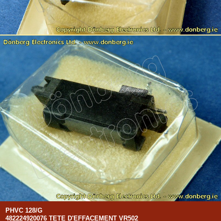
PHVC 128/G
482224920076 TETE D'EFFACEMENT VR502