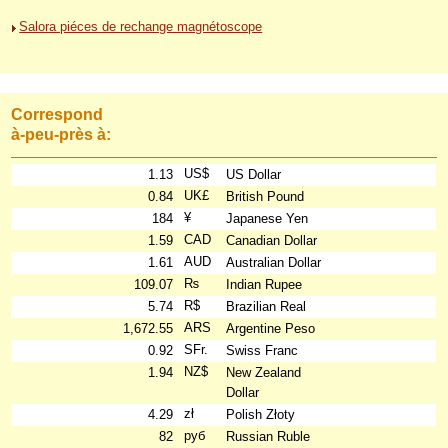
Salora piéces de rechange magnétoscope
Correspond
à-peu-près à:
US$
1.13
US Dollar
UK£
0.84
British Pound
¥
184
Japanese Yen
CAD
1.59
Canadian Dollar
AUD
1.61
Australian Dollar
₨
109.07
Indian Rupee
R$
5.74
Brazilian Real
ARS
1,672.55
Argentine Peso
SFr.
0.92
Swiss Franc
NZ$
1.94
New Zealand
Dollar
zł
4.29
Polish Złoty
руб
82
Russian Ruble