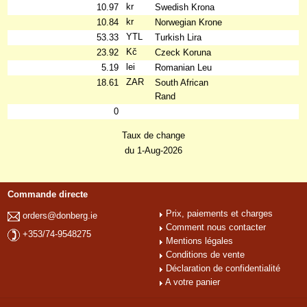
kr
10.97
Swedish Krona
kr
10.84
Norwegian Krone
YTL
53.33
Turkish Lira
Kč
23.92
Czeck Koruna
lei
5.19
Romanian Leu
ZAR
18.61
South African
Rand
0
Taux de change
du 1-Aug-2026
Commande directe
Prix, paiements et charges
orders@donberg.ie
Comment nous contacter
+353/74-9548275
Mentions légales
Conditions de vente
Déclaration de confidentialité
A votre panier