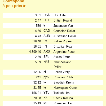
Correspond
à-peu-près à:
US$
3.31
US Dollar
UK£
2.47
British Pound
¥
539
Japanese Yen
CAD
4.66
Canadian Dollar
AUD
4.73
Australian Dollar
₨
319.48
Indian Rupee
R$
16.81
Brazilian Real
ARS
4,899.40
Argentine Peso
SFr.
2.69
Swiss Franc
NZ$
5.69
New Zealand
Dollar
zł
12.56
Polish Złoty
руб
241
Russian Ruble
kr
32.12
Swedish Krona
kr
31.75
Norwegian Krone
YTL
156.21
Turkish Lira
Kč
70.08
Czeck Koruna
lei
15.19
Romanian Leu