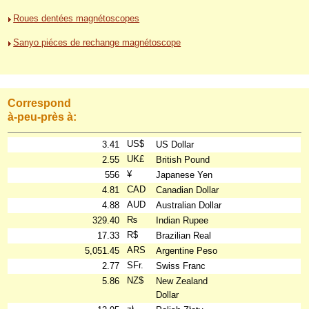
Roues dentées magnétoscopes
Sanyo piéces de rechange magnétoscope
Correspond
à-peu-près à:
US$
3.41
US Dollar
UK£
2.55
British Pound
¥
556
Japanese Yen
CAD
4.81
Canadian Dollar
AUD
4.88
Australian Dollar
₨
329.40
Indian Rupee
R$
17.33
Brazilian Real
ARS
5,051.45
Argentine Peso
SFr.
2.77
Swiss Franc
NZ$
5.86
New Zealand
Dollar