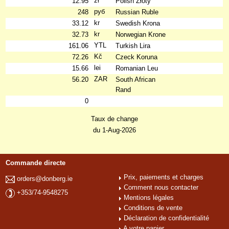
zł
12.95
Polish Złoty
руб
248
Russian Ruble
kr
33.12
Swedish Krona
kr
32.73
Norwegian Krone
YTL
161.06
Turkish Lira
Kč
72.26
Czeck Koruna
lei
15.66
Romanian Leu
ZAR
56.20
South African
Rand
0
Taux de change
du 1-Aug-2026
Commande directe
Prix, paiements et charges
orders@donberg.ie
Comment nous contacter
+353/74-9548275
Mentions légales
Conditions de vente
Déclaration de confidentialité
A votre panier