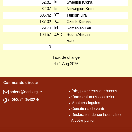
kr
62.81
Swedish Krona
kr
62.07
Norwegian Krone
YTL
305.42
Turkish Lira
Kč
137.02
Czeck Koruna
lei
29.70
Romanian Leu
ZAR
106.57
South African
Rand
0
Taux de change
du 1-Aug-2026
Commande directe
Prix, paiements et charges
orders@donberg.ie
Comment nous contacter
+353/74-9548275
Mentions légales
Conditions de vente
Déclaration de confidentialité
A votre panier