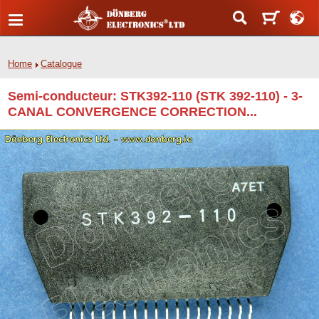
Home
Catalogue
Semi-conducteur: STK392-110 (STK 392-110) - 3-
CANAL CONVERGENCE CORRECTION...