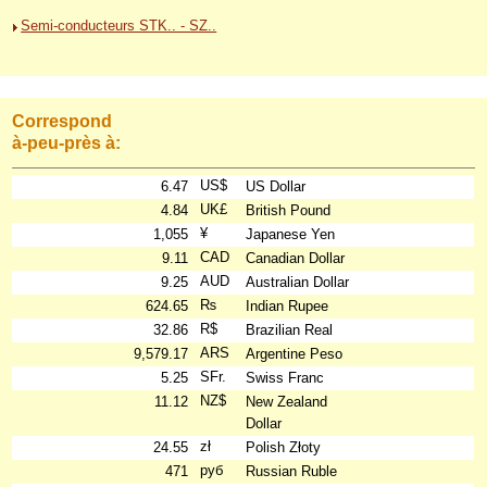
Semi-conducteurs STK.. - SZ..
Correspond
à-peu-près à:
US$
6.47
US Dollar
UK£
4.84
British Pound
¥
1,055
Japanese Yen
CAD
9.11
Canadian Dollar
AUD
9.25
Australian Dollar
₨
624.65
Indian Rupee
R$
32.86
Brazilian Real
ARS
9,579.17
Argentine Peso
SFr.
5.25
Swiss Franc
NZ$
11.12
New Zealand
Dollar
zł
24.55
Polish Złoty
руб
471
Russian Ruble