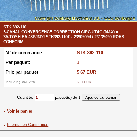
STK 392-110
3-CANAL CONVERGENCE CORRECTION CIRCUIT/IC (MAX) =
3A/TOSHIBA 48PJ6DJ STK392-110T / 23905094 / 23135090 ROHS
CONFORM
N° de commande:
STK 392-110
Par paquet:
1
Prix par paquet:
5.67 EUR
Including VAT 23%:
6.97 EUR
Quantité:
paquet(s) de 1
Voir le panier
Information Commande