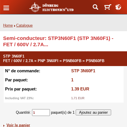
Home
Catalogue
Semi-conducteur: STP3N60F1 (STP 3N60F1) -
FET / 600V / 2.7A...
STP 3N60F1
FET / 600V / 2.7A = PNP 3N60FI = P5NB60FB = P5NB60FB
N° de commande:
STP 3N60F1
Par paquet:
1
Prix par paquet:
1.39 EUR
Including VAT 23%:
1.71 EUR
Quantité:
paquet(s) de 1
Voir le panier