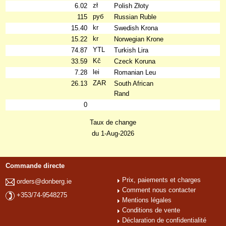
zł
6.02
Polish Złoty
руб
115
Russian Ruble
kr
15.40
Swedish Krona
kr
15.22
Norwegian Krone
YTL
74.87
Turkish Lira
Kč
33.59
Czeck Koruna
lei
7.28
Romanian Leu
ZAR
26.13
South African
Rand
0
Taux de change
du 1-Aug-2026
Commande directe
Prix, paiements et charges
orders@donberg.ie
Comment nous contacter
+353/74-9548275
Mentions légales
Conditions de vente
Déclaration de confidentialité