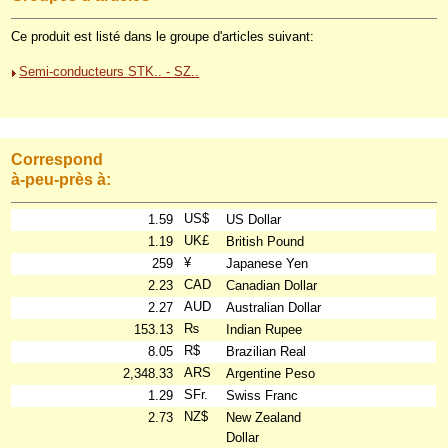
Ce produit est listé dans le groupe d'articles suivant:
Semi-conducteurs STK.. - SZ..
Correspond
à-peu-près à:
US$
1.59
US Dollar
UK£
1.19
British Pound
¥
259
Japanese Yen
CAD
2.23
Canadian Dollar
AUD
2.27
Australian Dollar
₨
153.13
Indian Rupee
R$
8.05
Brazilian Real
ARS
2,348.33
Argentine Peso
SFr.
1.29
Swiss Franc
NZ$
2.73
New Zealand
Dollar