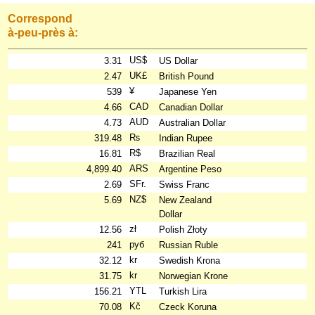
Correspond
à-peu-près à:
US$
3.31
US Dollar
UK£
2.47
British Pound
¥
539
Japanese Yen
CAD
4.66
Canadian Dollar
AUD
4.73
Australian Dollar
₨
319.48
Indian Rupee
R$
16.81
Brazilian Real
ARS
4,899.40
Argentine Peso
SFr.
2.69
Swiss Franc
NZ$
5.69
New Zealand
Dollar
zł
12.56
Polish Złoty
руб
241
Russian Ruble
kr
32.12
Swedish Krona
kr
31.75
Norwegian Krone
YTL
156.21
Turkish Lira
Kč
70.08
Czeck Koruna