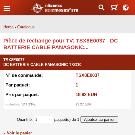
Home
Catalogue
Pièce de rechange pour TV: TSX8E0037 - DC
BATTERIE CABLE PANASONIC...
TSX8E0037
DC BATTERIE CABLE PANASONIC TXG10
N° de commande:
TSX8E0037
Par paquet:
1
Prix par paquet:
18.92 EUR
Including VAT 23%:
23.27 EUR
Quantité:
paquet(s) de 1
Voir le panier