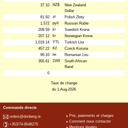
NZ$
37.10
New Zealand
Dollar
zł
81.92
Polish Złoty
руб
1,572
Russian Ruble
kr
209.59
Swedish Krona
kr
207.12
Norwegian Krone
YTL
1,019.14
Turkish Lira
Kč
457.22
Czeck Koruna
lei
99.10
Romanian Leu
ZAR
355.61
South African
Rand
0
Taux de change
du 1-Aug-2026
Commande directe
Prix, paiements et charges
orders@donberg.ie
Comment nous contacter
+353/74-9548275
Mentions légales