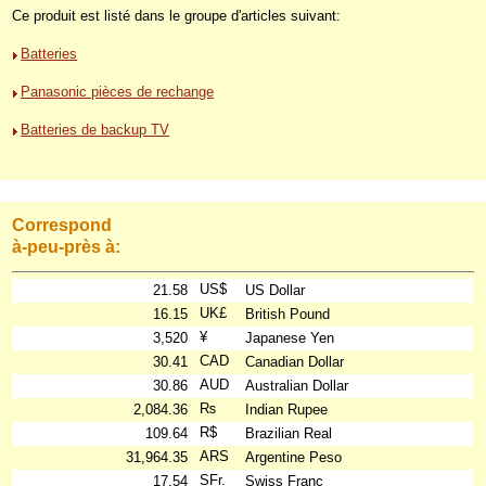
Ce produit est listé dans le groupe d'articles suivant:
Batteries
Panasonic pièces de rechange
Batteries de backup TV
Correspond
à-peu-près à:
US$
21.58
US Dollar
UK£
16.15
British Pound
¥
3,520
Japanese Yen
CAD
30.41
Canadian Dollar
AUD
30.86
Australian Dollar
₨
2,084.36
Indian Rupee
R$
109.64
Brazilian Real
ARS
31,964.35
Argentine Peso
SFr.
17.54
Swiss Franc