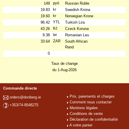
руб
149
Russian Ruble
kr
19.83
Swedish Krona
kr
19.60
Norwegian Krone
YTL
96.42
Turkish Lira
Kč
43.26
Czeck Koruna
lei
9.38
Romanian Leu
ZAR
33.64
South African
Rand
0
Taux de change
du 1-Aug-2026
Commande directe
Prix, paiements et charges
orders@donberg.ie
Comment nous contacter
+353/74-9548275
Mentions légales
Conditions de vente
Déclaration de confidentialité
A votre panier