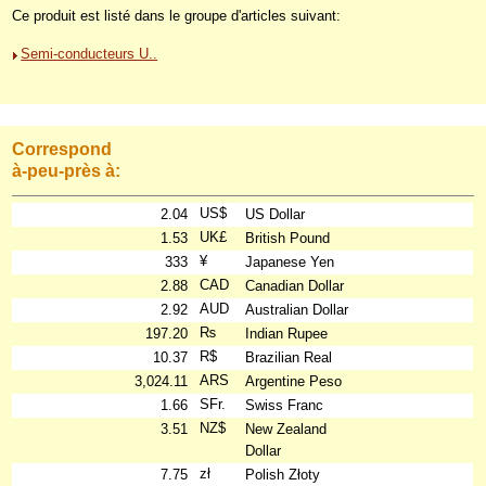
Ce produit est listé dans le groupe d'articles suivant:
Semi-conducteurs U..
Correspond
à-peu-près à:
US$
2.04
US Dollar
UK£
1.53
British Pound
¥
333
Japanese Yen
CAD
2.88
Canadian Dollar
AUD
2.92
Australian Dollar
₨
197.20
Indian Rupee
R$
10.37
Brazilian Real
ARS
3,024.11
Argentine Peso
SFr.
1.66
Swiss Franc
NZ$
3.51
New Zealand
Dollar
zł
7.75
Polish Złoty