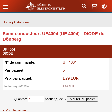
Home
Catalogue
Semi-conducteur: UF4004 (UF 4004) - DIODE de
Dönberg
UF 4004
DIODE
N° de commande:
UF 4004
Par paquet:
5
Prix par paquet:
1.79 EUR
Including VAT 23%:
2.20 EUR
Quantité:
paquet(s) de 5
Voir le panier