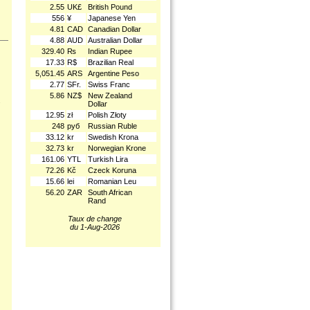
2.55
UK£
British Pound
556
¥
Japanese Yen
4.81
CAD
Canadian Dollar
4.88
AUD
Australian Dollar
329.40
₨
Indian Rupee
17.33
R$
Brazilian Real
5,051.45
ARS
Argentine Peso
2.77
SFr.
Swiss Franc
5.86
NZ$
New Zealand
.
Dollar
12.95
zł
Polish Złoty
248
руб
Russian Ruble
33.12
kr
Swedish Krona
32.73
kr
Norwegian Krone
161.06
YTL
Turkish Lira
72.26
Kč
Czeck Koruna
15.66
lei
Romanian Leu
56.20
ZAR
South African
Rand
Taux de change
du 1-Aug-2026