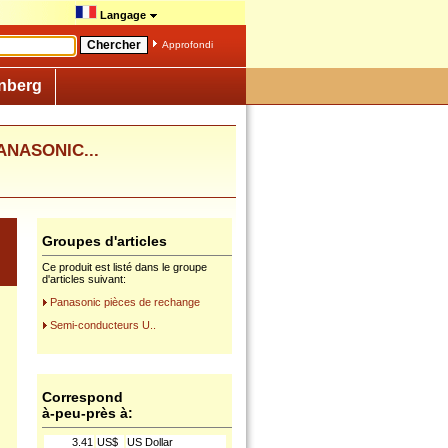
Langage
Approfondi
nberg
ANASONIC...
Groupes d'articles
Ce produit est listé dans le groupe
d'articles suivant:
Panasonic pièces de rechange
Semi-conducteurs U..
Correspond
à-peu-près à:
3.41
US$
US Dollar