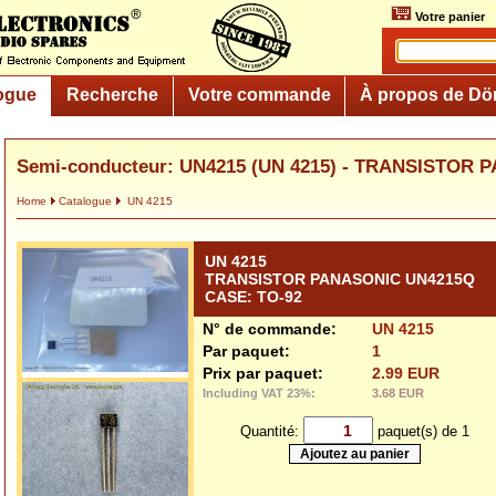
Votre panier
ogue
Recherche
Votre commande
À propos de Dö
Semi-conducteur: UN4215 (UN 4215) - TRANSISTOR P
Home
Catalogue
UN 4215
UN 4215
TRANSISTOR PANASONIC UN4215Q
CASE: TO-92
N° de commande:
UN 4215
Par paquet:
1
Prix par paquet:
2.99 EUR
Including VAT 23%:
3.68 EUR
Quantité:
paquet(s) de 1