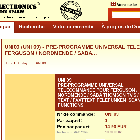
Votre panier
ogue
Recherche
Votre commande
À propos de Dö
UNI09 (UNI 09) - PRE-PROGRAMME UNIVERSAL T
FERGUSON / NORDMENDE / SABA...
Home
Catalogue
UNI 09
UNI 09
PRE-PROGRAMME UNIVERSAL
TELECOMMANDE POUR FERGUSON /
NORDMENDE / SABA THOMSON TV'S /
TEXT / FAXTTEXT TELEFUNKEN+SCA
FUNCTIONS
N° de commande:
UNI 09
Par paquet:
1
Prix par paquet:
14.90 EUR
Including VAT 23%:
18.33 EUR