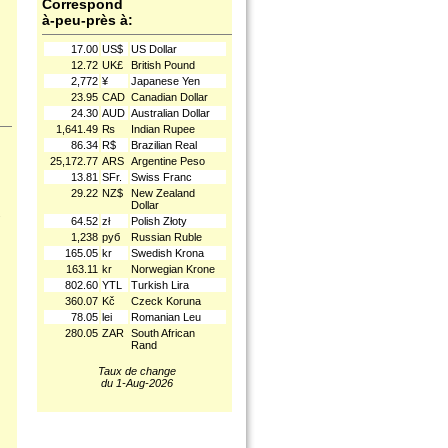
Correspond
à-peu-près à:
17.00
US$
US Dollar
12.72
UK£
British Pound
2,772
¥
Japanese Yen
23.95
CAD
Canadian Dollar
24.30
AUD
Australian Dollar
1,641.49
₨
Indian Rupee
86.34
R$
Brazilian Real
25,172.77
ARS
Argentine Peso
13.81
SFr.
Swiss Franc
29.22
NZ$
New Zealand
Dollar
.
64.52
zł
Polish Złoty
1,238
руб
Russian Ruble
165.05
kr
Swedish Krona
163.11
kr
Norwegian Krone
802.60
YTL
Turkish Lira
360.07
Kč
Czeck Koruna
78.05
lei
Romanian Leu
280.05
ZAR
South African
Rand
Taux de change
du 1-Aug-2026