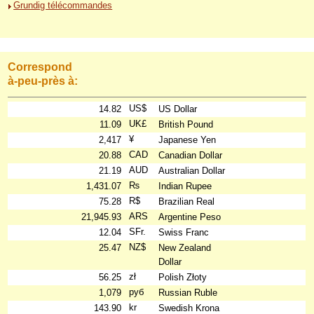
Grundig télécommandes
Correspond
à-peu-près à:
US$
14.82
US Dollar
UK£
11.09
British Pound
¥
2,417
Japanese Yen
CAD
20.88
Canadian Dollar
AUD
21.19
Australian Dollar
₨
1,431.07
Indian Rupee
R$
75.28
Brazilian Real
ARS
21,945.93
Argentine Peso
SFr.
12.04
Swiss Franc
NZ$
25.47
New Zealand
Dollar
zł
56.25
Polish Złoty
руб
1,079
Russian Ruble
kr
143.90
Swedish Krona