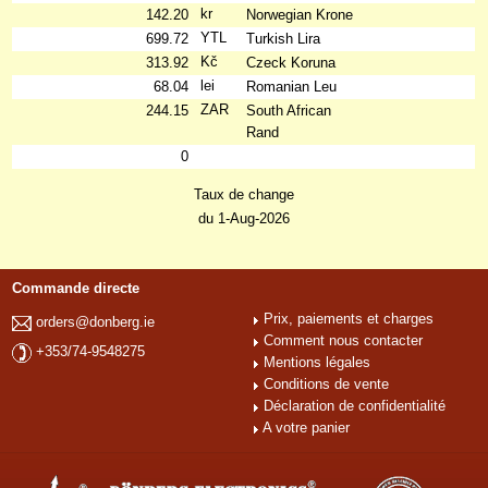
kr
142.20
Norwegian Krone
YTL
699.72
Turkish Lira
Kč
313.92
Czeck Koruna
lei
68.04
Romanian Leu
ZAR
244.15
South African
Rand
0
Taux de change
du 1-Aug-2026
Commande directe
Prix, paiements et charges
orders@donberg.ie
Comment nous contacter
+353/74-9548275
Mentions légales
Conditions de vente
Déclaration de confidentialité
A votre panier