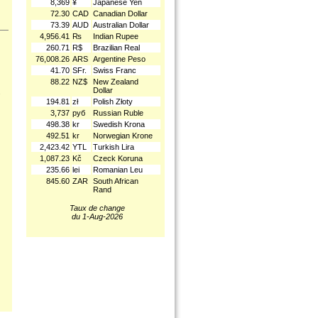
8,369
¥
Japanese Yen
72.30
CAD
Canadian Dollar
73.39
AUD
Australian Dollar
4,956.41
₨
Indian Rupee
260.71
R$
Brazilian Real
76,008.26
ARS
Argentine Peso
41.70
SFr.
Swiss Franc
88.22
NZ$
New Zealand
Dollar
.
194.81
zł
Polish Złoty
3,737
руб
Russian Ruble
498.38
kr
Swedish Krona
492.51
kr
Norwegian Krone
2,423.42
YTL
Turkish Lira
1,087.23
Kč
Czeck Koruna
235.66
lei
Romanian Leu
845.60
ZAR
South African
Rand
Taux de change
du 1-Aug-2026