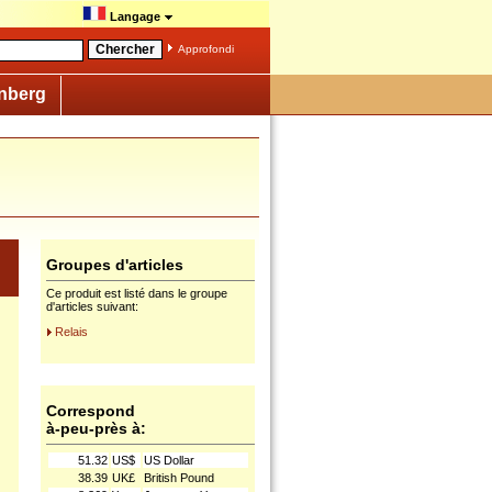
Langage
Approfondi
nberg
Groupes d'articles
Ce produit est listé dans le groupe
d'articles suivant:
Relais
Correspond
à-peu-près à:
51.32
US$
US Dollar
38.39
UK£
British Pound