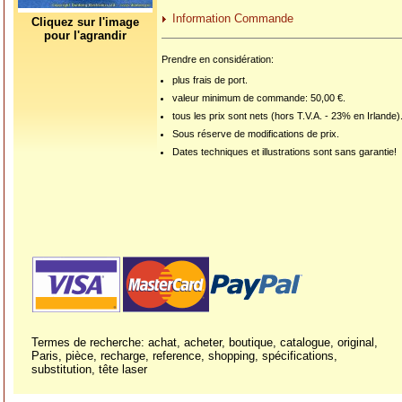
Information Commande
Cliquez sur l'image
pour l'agrandir
Prendre en considération:
plus frais de port.
valeur minimum de commande: 50,00 €.
tous les prix sont nets (hors T.V.A. - 23% en Irlande)
Sous réserve de modifications de prix.
Dates techniques et illustrations sont sans garantie!
Termes de recherche: achat, acheter, boutique, catalogue, original,
Paris, pièce, recharge, reference, shopping, spécifications,
substitution, tête laser