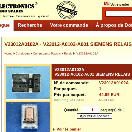
Votre panier
ogue
Recherche
Votre commande
À propos de Dö
V23012A0102A - V23012-A0102-A001 SIEMENS RELAIS
Home
Catalogue
Composants Passifs
Relais
V23012A0102A
V23012A0102A
V23012-A0102-A001 SIEMENS RELAIS
N° de commande:
V23012A0102A
Par paquet:
1
Prix par paquet:
44.99 EUR
Including VAT 23%:
55.34 EUR
Quantité:
paquet(s) de 1
Voir le panier