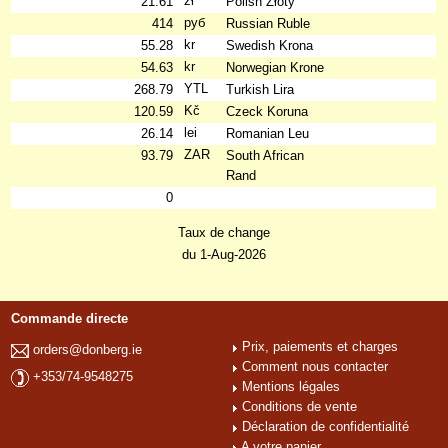
zł
21.61
Polish Złoty
руб
414
Russian Ruble
kr
55.28
Swedish Krona
kr
54.63
Norwegian Krone
YTL
268.79
Turkish Lira
Kč
120.59
Czeck Koruna
lei
26.14
Romanian Leu
ZAR
93.79
South African
Rand
0
Taux de change
du 1-Aug-2026
Commande directe
Prix, paiements et charges
orders@donberg.ie
Comment nous contacter
+353/74-9548275
Mentions légales
Conditions de vente
Déclaration de confidentialité
A votre panier