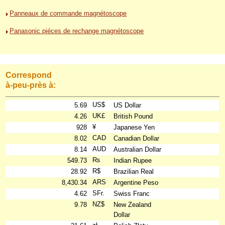
Panneaux de commande magnétoscope
Panasonic piéces de rechange magnétoscope
Correspond
à-peu-près à:
US$
5.69
US Dollar
UK£
4.26
British Pound
¥
928
Japanese Yen
CAD
8.02
Canadian Dollar
AUD
8.14
Australian Dollar
₨
549.73
Indian Rupee
R$
28.92
Brazilian Real
ARS
8,430.34
Argentine Peso
SFr.
4.62
Swiss Franc
NZ$
9.78
New Zealand
Dollar