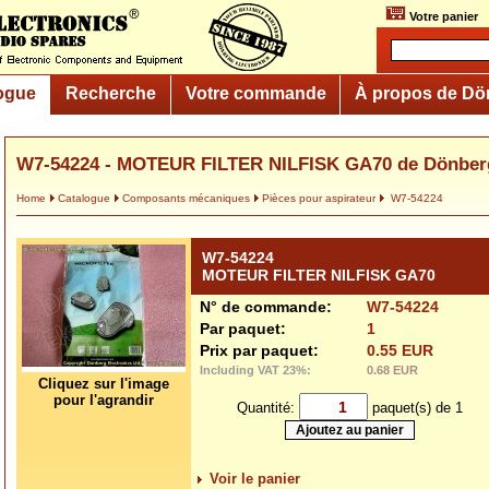
Votre panier
ogue
Recherche
Votre commande
À propos de Dö
W7-54224 - MOTEUR FILTER NILFISK GA70 de Dönber
Home
Catalogue
Composants mécaniques
Pièces pour aspirateur
W7-54224
W7-54224
MOTEUR FILTER NILFISK GA70
N° de commande:
W7-54224
Par paquet:
1
Prix par paquet:
0.55 EUR
Including VAT 23%:
0.68 EUR
Cliquez sur l'image
pour l'agrandir
Quantité:
paquet(s) de 1
Voir le panier