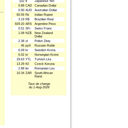
102
¥
Japanese Yen
0.88
CAD
Canadian Dollar
0.90
AUD
Australian Dollar
60.59
₨
Indian Rupee
3.19
R$
Brazilian Real
929.20
ARS
Argentine Peso
0.51
SFr.
Swiss Franc
1.08
NZ$
New Zealand
Dollar
.
2.38
zł
Polish Złoty
46
руб
Russian Ruble
6.09
kr
Swedish Krona
6.02
kr
Norwegian Krone
29.63
YTL
Turkish Lira
13.29
Kč
Czeck Koruna
2.88
lei
Romanian Leu
10.34
ZAR
South African
Rand
Taux de change
du 1-Aug-2026