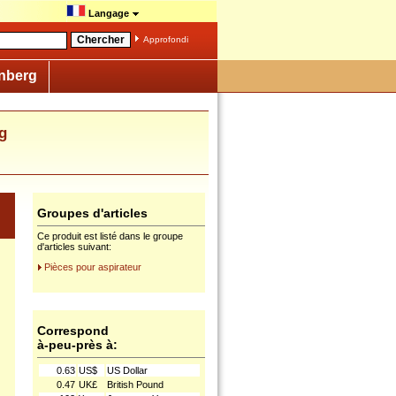
Langage
Approfondi
nberg
g
Groupes d'articles
Ce produit est listé dans le groupe
d'articles suivant:
Pièces pour aspirateur
Correspond
à-peu-près à:
0.63
US$
US Dollar
0.47
UK£
British Pound