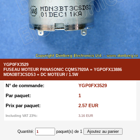
YGP0FX3529
FUSEAU MOTEUR PANASONIC CQMS7920A = YGPOFX13886
MDN3BT3CSDS3 = DC MOTEUR / 1.5W
N° de commande:
YGP0FX3529
Par paquet:
1
Prix par paquet:
2.57 EUR
Including VAT 23%:
3.16 EUR
Quantité:
paquet(s) de 1