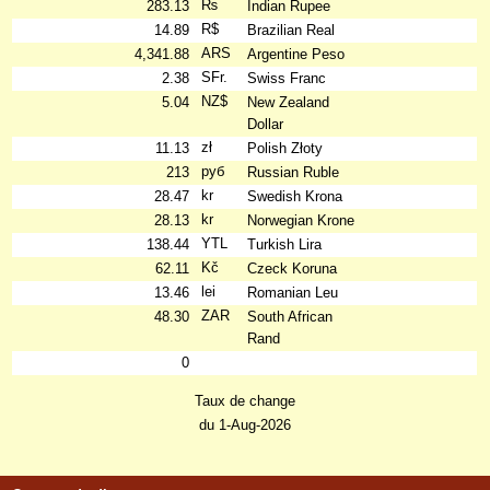
₨
283.13
Indian Rupee
R$
14.89
Brazilian Real
ARS
4,341.88
Argentine Peso
SFr.
2.38
Swiss Franc
NZ$
5.04
New Zealand
Dollar
zł
11.13
Polish Złoty
руб
213
Russian Ruble
kr
28.47
Swedish Krona
kr
28.13
Norwegian Krone
YTL
138.44
Turkish Lira
Kč
62.11
Czeck Koruna
lei
13.46
Romanian Leu
ZAR
48.30
South African
Rand
0
Taux de change
du 1-Aug-2026