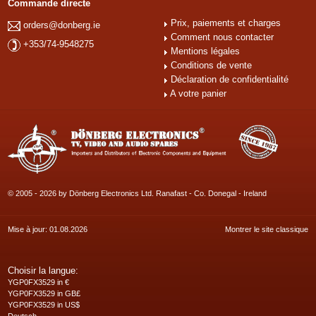
Commande directe
Prix, paiements et charges
orders@donberg.ie
Comment nous contacter
+353/74-9548275
Mentions légales
Conditions de vente
Déclaration de confidentialité
A votre panier
© 2005 - 2026 by Dönberg Electronics Ltd. Ranafast - Co. Donegal - Ireland
Mise à jour: 01.08.2026
Montrer le site classique
Choisir la langue:
YGP0FX3529 in €
YGP0FX3529 in GB£
YGP0FX3529 in US$
Deutsch