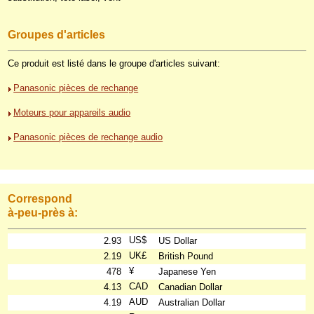
Groupes d'articles
Ce produit est listé dans le groupe d'articles suivant:
Panasonic pièces de rechange
Moteurs pour appareils audio
Panasonic pièces de rechange audio
Correspond
à-peu-près à:
US$
2.93
US Dollar
UK£
2.19
British Pound
¥
478
Japanese Yen
CAD
4.13
Canadian Dollar
AUD
4.19
Australian Dollar