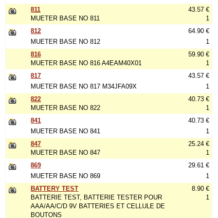
811
43.57 €
MUETER BASE NO 811
1
812
64.90 €
MUETER BASE NO 812
1
816
59.90 €
MUETER BASE NO 816 A4EAM40X01
1
817
43.57 €
MUETER BASE NO 817 M34JFA09X
1
822
40.73 €
MUETER BASE NO 822
1
841
40.73 €
MUETER BASE NO 841
1
847
25.24 €
MUETER BASE NO 847
1
869
29.61 €
MUETER BASE NO 869
1
BATTERY TEST
8.90 €
BATTERIE TEST, BATTERIE TESTER POUR
1
AAA/AA/C/D 9V BATTERIES ET CELLULE DE
BOUTONS