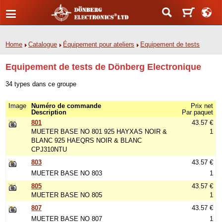
Home
Catalogue
Équipement pour ateliers
Equipement de tests
Equipement de tests de Dönberg Electronique
34 types dans ce groupe
Image
Numéro de commande
Prix net
Description
Par paquet
801
43.57 €
MUETER BASE NO 801 925 HAYXAS NOIR &
1
BLANC 925 HAEQRS NOIR & BLANC
CPJ310NTU
803
43.57 €
MUETER BASE NO 803
1
805
43.57 €
MUETER BASE NO 805
1
807
43.57 €
MUETER BASE NO 807
1