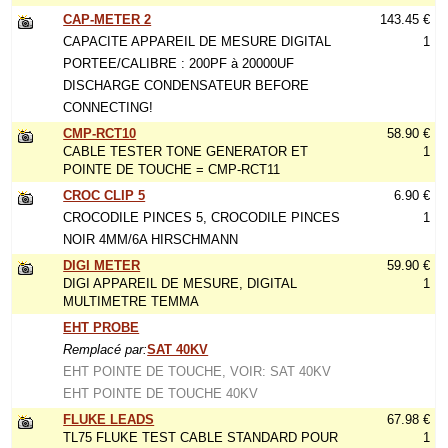
CAP-METER 2
143.45 €
CAPACITE APPAREIL DE MESURE DIGITAL
1
PORTEE/CALIBRE : 200PF à 20000UF
DISCHARGE CONDENSATEUR BEFORE
CONNECTING!
CMP-RCT10
58.90 €
CABLE TESTER TONE GENERATOR ET
1
POINTE DE TOUCHE = CMP-RCT11
CROC CLIP 5
6.90 €
CROCODILE PINCES 5, CROCODILE PINCES
1
NOIR 4MM/6A HIRSCHMANN
DIGI METER
59.90 €
DIGI APPAREIL DE MESURE, DIGITAL
1
MULTIMETRE TEMMA
EHT PROBE
Remplacé par:
SAT 40KV
EHT POINTE DE TOUCHE, VOIR: SAT 40KV
EHT POINTE DE TOUCHE 40KV
FLUKE LEADS
67.98 €
TL75 FLUKE TEST CABLE STANDARD POUR
1