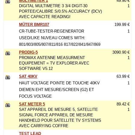
MULTIMETER 1
49.90 €
DIGITAL MULTIMETRE 3 3/4 DIGIT-30
1
PORTEE/CALIBRE S/0.5% ACCURACY (DCV)
AVEC CAPACITE READING!
MÜTER BMR107
199.99 €
CR-TUBE-TESTER-REGENERATOR
1
USED/LIKE NUVEAU COMES WITH:
801/803/805/807/811/816 817/822/841/847/869
PRODIG-5
3090.90 €
PROMAX ANTENNE MEASURMENT
1
EQUIPEMENT = TV EXPLORER AVEC
SOFTWARE V5.12
SAT 40KV
63.99 €
HAUT VOLTAGE POINTE DE TOUCHE 40KV
1
DIEMEN EHT MESURE/SCREEN (G2) ET
FOCUS VOLTAGE
SAT METER 5
89.42 €
SAT APPAREIL DE MESURE 5, SATELLITE
1
SIGNAL FORCE APPAREIL DE MESURE
HANDHELD POUR SATELLITE TV SYSTEMS
AVEC CARRYING COFFRE
TEST LEAD