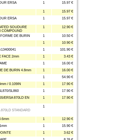
OUR ERSA
1
15.97 €
1
15.97 €
OUR ERSA
1
15.97 €
HEATED SOUDURE
1
12.90 €
ON COMPOUND
 FORME DE BURIN
1
10.50 €
1
10.90 €
G13400041
1
101.90 €
E FACE 2mm
1
3.43 €
LAME
1
16.00 €
E DE BURIN 4.8mm
1
16.00 €
1
54.90 €
m / 0.109IN
1
17.90 €
L870/SL860
1
17.90 €
5/ERSA 870LD EN
1
17.90 €
1
A 870LD STANDARD
3.6mm
1
12.90 €
.1mm
1
15.90 €
POINTE
1
3.62 €
HAPE
1
8.76 €