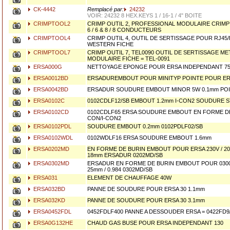
CK-4442
Remplacé par:
24232
VOIR: 24232 8 HEX.KEYS 1 / 16-1 / 4" BOITE
CRIMPTOOL2
CRIMP OUTIL 2, PROFESSIONAL MODULAIRE CRIMP
6 / 6 & 8 / 8 CONDUCTEURS
CRIMPTOOL4
CRIMP OUTIL 4, OUTIL DE SERTISSAGE POUR RJ45/
WESTERN FICHE
CRIMPTOOL7
CRIMP OUTIL 7, TEL0090 OUTIL DE SERTISSAGE ME
MODULAIRE FICHE = TEL-0091
ERSA000G
NETTOYAGE EPONGE POUR ERSA INDEPENDANT 75 
ERSA0012BD
ERSADUREMBOUT POUR MINITYP POINTE POUR ER
ERSA0042BD
ERSADUR SOUDURE EMBOUT MINOR 5W 0.1mm PO
ERSA0102C
0102CDLF12/SB EMBOUT 1.2mm I-CON2 SOUDURE S
ERSA0102CD
0102CDLF65 ERSA SOUDURE EMBOUT EN FORME DE 
CON/I-CON2
ERSA0102PDL
SOUDURE EMBOUT 0.2mm 0102PDLF02/SB
ERSA0102WDL
0102WDLF16 ERSA SOUDURE EMBOUT 1.6mm
ERSA0202MD
EN FORME DE BURIN EMBOUT POUR ERSA 230V / 2
18mm ERSADUR 0202MD/SB
ERSA0302MD
ERSADUR EN FORME DE BURIN EMBOUT POUR 03
25mm / 0.984 0302MD/SB
ERSA031
ELEMENT DE CHAUFFAGE 40W
ERSA032BD
PANNE DE SOUDURE POUR ERSA 30 1.1mm
ERSA032KD
PANNE DE SOUDURE POUR ERSA 30 3.1mm
ERSA0452FDL
0452FDLF400 PANNE A DESSOUDER ERSA = 0422FD9
ERSA0G132HE
CHAUD GAS BUSE POUR ERSA INDEPENDANT 130