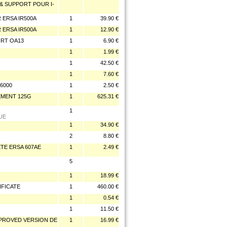
& SUPPORT POUR I-
 ERSA IR500A
1
39.90 €
 ERSA IR500A
1
12.90 €
RT OA13
1
6.90 €
1
1.99 €
1
42.50 €
1
7.60 €
6000
1
2.50 €
EMENT 125G
1
625.31 €
1
UE
1
34.90 €
2
8.80 €
TE ERSA 607AE
1
2.49 €
5
1
18.99 €
IFICATE
1
460.00 €
1
0.54 €
1
11.50 €
MPROVED VERSION DE
1
16.99 €