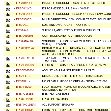
ERSA842UD
PANNE DE SOUDURE 0.4mm POINTE EXTENDED
ERSA842YD
EN FORME DE BURIN 1.6mm / 0.063"
ERSA862UD
PANNE DE SOUDURE ERSA SPRINT 860/ 1.6mm CON
ERSA960ED
MULTI SPRINT 75W / 230V COMPLET AVEC SOUDUR
ERSAA11
SUSPENSION CROCHET POUR TC70
ERSAA43
SUPPORT, ANTI-STATIQUE POUR CHIP OUTIL
ERSAANA605
CONTROLE CARD POUR ERSA ANA.60
ERSAANA60A
SOUDURE STATION ERSA 60W TEMPERATURE CONT
STATIQUE / 240VAC
ERSADIG20A2
DIGITAL 2000A ELECTRONICALLY TEMPERATURE-
SOUDURE STATION / 80W/ANTI-STATIQUE/COMPL.W
AVEC EMBOUT 0212BDLF
ERSADTM100
TEMPERATURE MESURE APPAREIL AVEC DIGITAL DI
TRANSPORT COFFRE
ERSAE005100
ELEMENT DE CHAUFFAGE POUR ERSA 230 / 50W
ERSAE045600
ADJUSTING RING SET POUR CHIP OUTIL
ERSAFILTER
DESSOUDER TETE FILTER POUR ERSA LS8000
ERSAFLUX
NO CLEAN FLUX CORE CREAM = 0FMKANC32-005
ERSAFR200
FLUX REMOVER 400ML CARTOUCHE AVEC BROSSE 
CONDENSATEUR = FR400
ERSAG152BE
ERSA HOTGAS BUSE
ERSAG152HE
ERSA HOTGAS BUSE
ERSAHOLDER4
A21 SUPPORT ERSA 870
ERSAI-CONP
I-CON PICO TEMPERATURE CONTROLE SOUDURE STA