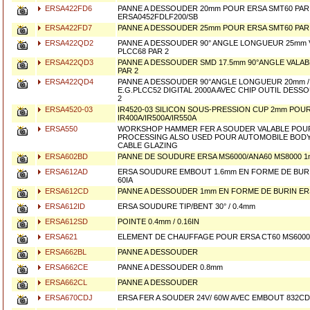
ERSA422FD6
PANNE A DESSOUDER 20mm POUR ERSA SMT60 PAR 
ERSA0452FDLF200/SB
ERSA422FD7
PANNE A DESSOUDER 25mm POUR ERSA SMT60 PAR 2
ERSA422QD2
PANNE A DESSOUDER 90° ANGLE LONGUEUR 25mm 
PLCC68 PAR 2
ERSA422QD3
PANNE A DESSOUDER SMD 17.5mm 90°ANGLE VALAB
PAR 2
ERSA422QD4
PANNE A DESSOUDER 90°ANGLE LONGUEUR 20mm /
E.G.PLCC52 DIGITAL 2000A AVEC CHIP OUTIL DESS
2
ERSA4520-03
IR4520-03 SILICON SOUS-PRESSION CUP 2mm POU
IR400A/IR500A/IR550A
ERSA550
WORKSHOP HAMMER FER A SOUDER VALABLE POU
PROCESSING ALSO USED POUR AUTOMOBILE BODY
CABLE GLAZING
ERSA602BD
PANNE DE SOUDURE ERSA MS6000/ANA60 MS8000 1
ERSA612AD
ERSA SOUDURE EMBOUT 1.6mm EN FORME DE BUR
60IA
ERSA612CD
PANNE A DESSOUDER 1mm EN FORME DE BURIN ER
ERSA612ID
ERSA SOUDURE TIP/BENT 30° / 0.4mm
ERSA612SD
POINTE 0.4mm / 0.16IN
ERSA621
ELEMENT DE CHAUFFAGE POUR ERSA CT60 MS6000
ERSA662BL
PANNE A DESSOUDER
ERSA662CE
PANNE A DESSOUDER 0.8mm
ERSA662CL
PANNE A DESSOUDER
ERSA670CDJ
ERSA FER A SOUDER 24V/ 60W AVEC EMBOUT 832CD