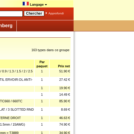
Langage
Approfondi
nberg
163 types dans ce groupe
Par
paquet
Prix net
/ 1.3 / 1.5 / 2 / 2.5
1
51.90 €
IL ERVOIR:OL ANTI-
1
27.42 €
1
19.90 €
1
14.49 €
TC660 / 660TC
1
85.90 €
LAT / 3 SLOTTED RND
1
8.69 €
XTERNE DROIT
1
46.63 €
1.5mm / 15AWG)
1
74.90 €
mm = T3889
1
34.90 €