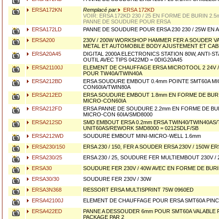
ERSA172KN
Remplacé par:
ERSA 172KD
VOIR: ERSA 172KD 230 / 25 EN FORME DE BURIN 2.5
PANNE DE SOUDURE POUR ERSA
ERSA172LD
PANNE DE SOUDURE POUR ERSA 230 230 / 25W EN 
ERSA200
230V / 200W WORKSHOP HAMMER FER A SOUDER V
METAL ET AUTOMOBILE BODY AJUSTEMENT ET CAB
ERSA20A45
DIGITAL 2000A ELECTRONICS STATION 80W, ANTI-ST
OUTIL AVEC TIPS 0422MD = 0DIG20A45
ERSA21100J
ELEMENT DE CHAUFFAGE ERSA MICROTOOL 2 24V 
POUR TW40A/TWIN40A
ERSA212BD
ERSA SOUDURE EMBOUT 0.4mm POINTE SMT60A MI
CON60IA/TWIN80A
ERSA212ED
ERSA SOUDURE EMBOUT 1.8mm EN FORME DE BUR
MICRO-CON60IA
ERSA212FD
ERSA PANNE DE SOUDURE 2.2mm EN FORME DE BU
MICRO-CON 60IA/SMD8000
ERSA212SD
SMD EMBOUT ERSA 0.2mm ERSA TWIN40/TWIN40AS/
UNIT60AS/REWORK SMD8000 = 0212SDLF/SB
ERSA212WD
SOUDURE EMBOUT MINI-MICRO-WELL 1.6mm
ERSA230/150
ERSA 230 / 150, FER A SOUDER ERSA 230V / 150W ER
ERSA230/25
ERSA 230 / 25, SOUDURE FER MULTIEMBOUT 230V /
ERSA30
SOUDURE FER 230V / 40W AVEC EN FORME DE BUR
ERSA30/30
SOUDURE FER 230V / 30W
ERSA3N368
RESSORT ERSA MULTISPRINT 75W 0960ED
ERSA42100J
ELEMENT DE CHAUFFAGE POUR ERSA SMT60A PINC
ERSA422ED
PANNE A DESSOUDER 6mm POUR SMT60A VALABLE 
PACKAGE PAR 2