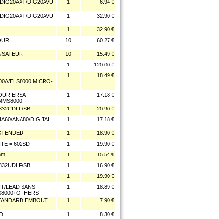
DIG20AXT/DIG20AVU
1
6.94 €
DIG20AXT/DIG20AVU
1
32.90 €
1
32.90 €
POUR
10
60.27 €
ENSATEUR
10
15.49 €
1
120.00 €
1
18.49 €
00A/ELS8000 MICRO-
OUR ERSA
1
17.18 €
/MMS8000
832CDLF/SB
1
20.90 €
A60/ANA80/DIGITAL
1
17.18 €
EXTENDED
1
18.90 €
TE = 602SD
1
19.90 €
mm
1
15.54 €
832UDLF/SB
1
16.90 €
1
19.90 €
T/LEAD SANS
1
18.89 €
LS8000+OTHERS
STANDARD EMBOUT
1
7.90 €
ED
1
8.30 €