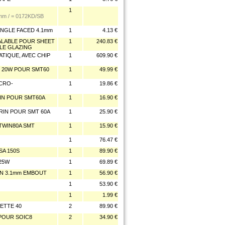
1
mm / = 0172KD/SB
ANGLE FACED 4.1mm
1
4.13 €
ALABLE POUR SHEET
1
240.83 €
LE GLAZING
ATIQUE, AVEC CHIP
1
609.90 €
/ 20W POUR SMT60
1
49.99 €
CRO-
1
19.86 €
IN POUR SMT60A
1
16.90 €
RIN POUR SMT 60A
1
25.90 €
TWIN80A SMT
1
15.90 €
1
76.47 €
SA 150S
1
89.90 €
 25W
1
69.89 €
IN 3.1mm EMBOUT
1
56.90 €
1
53.90 €
1
1.99 €
ETTE 40
2
89.90 €
POUR SOIC8
2
34.90 €