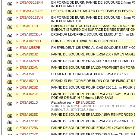
ERSA0G132KN
EN FORME DE BURIN PANNE DE SOUDURE 2.4mm P
INDEPENDANT 130
ERSA0G132RE
DEFLECTOR à RÉTRACTER FRETTEABLE SLEEVES
ERSA0G132VN
EN FORME DE BURIN PANNE DE SOUDURE 4.8mm P
INDEPENDANT 130
ERSA0TR01
EMBOUT REACTIVATOR CABLE SANS 15G / 0.5OZ 
EMBOUT IS WIPED ON SURFACE DE REGENERATI
ERSA102CDLF
ERSADUR LEADFRRE SOUDURE EMBOUT 2.4mm EN
ERSA102PDLF
POINTE EMBOUT 1mm POUR I-CON PICO
ERSA125SPE
PH EPENDENT 125 SPECIAL GAS SOUDURE SET = 0
ERSA132BD
PANNE DE SOUDURE POUR ERSA 230 / 8W EN ANGL
ERSA132MN
PANNE DE SOUDURE ERSA 130 PROFI-SET CHAUD 
ERSA132VN
PANNE DE SOUDURE ERSA 130 PROFI-SET EN FORM
ERSA150
ELEMENT DE CHAUFFAGE POUR ERSA 230 / 150
ERSA152JD
ERSADUR EN FORME DE BURIN COUDE EMBOUT 5.3m
ERSA162BD
PANNE DE SOUDURE POUR ERSA 230 1.1mm POUR S
ERSA162KD
PANNE DE SOUDURE POUR ERSA 230/ 15W/ERSA TC6
FORME DE BURIN / 2.6mm / LEAD SANS
ERSA162LD
Remplacé par:
ERSA 162SD
VOIR: ERSA 162SD PANNE DE SOUDURE POUR ERS
EMBOUT SL 870/TC65 3.6mm
ERSA162SD
PANNE DE SOUDURE ERSA 230 / 15W REINFORCED 
ERSA172BD
PANNE DE SOUDURE POUR ERSA 230 / 25 POINTE 1
ERSA172BN
PANNE DE SOUDURE POUR ERSA 230 / 25W/ 0.5mm 
ERSA172KD
PANNE DE SOUDURE ERSA 230 / 25 3.1mm CHISELS