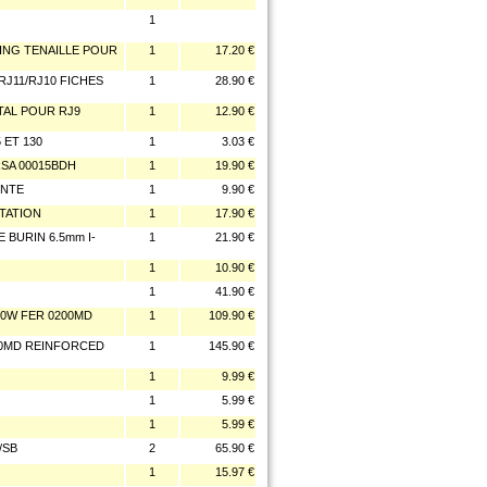
1
ING TENAILLE POUR
1
17.20 €
RJ11/RJ10 FICHES
1
28.90 €
TAL POUR RJ9
1
12.90 €
ET 130
1
3.03 €
SA 00015BDH
1
19.90 €
INTE
1
9.90 €
TATION
1
17.90 €
BURIN 6.5mm I-
1
21.90 €
1
10.90 €
1
41.90 €
00W FER 0200MD
1
109.90 €
00MD REINFORCED
1
145.90 €
1
9.99 €
1
5.99 €
1
5.99 €
/SB
2
65.90 €
1
15.97 €