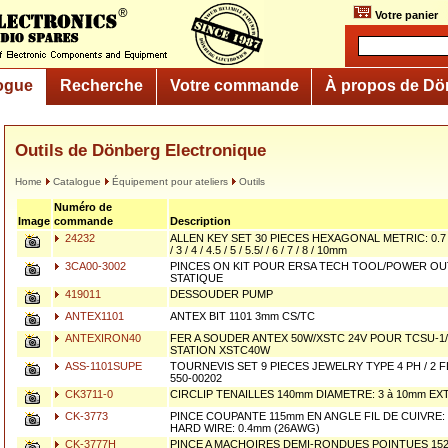
Votre panier
ogue
Recherche
Votre commande
À propos de Dö
Outils de Dönberg Electronique
Home
Catalogue
Équipement pour ateliers
Outils
Numéro de
Image
commande
Description
24232
ALLEN KEY SET 30 PIECES HEXAGONAL METRIC: 0.7 / 0.9 
/ 3 / 4 / 4.5 / 5 / 5.5/ / 6 / 7 / 8 / 10mm
3CA00-3002
PINCES ON KIT POUR ERSA TECH TOOL/POWER OUT
STATIQUE
419011
DESSOUDER PUMP
ANTEX1101
ANTEX BIT 1101 3mm CS/TC
ANTEXIRON40
FER A SOUDER ANTEX 50W/XSTC 24V POUR TCSU-1/
STATION XSTC40W
ASS-1101SUPE
TOURNEVIS SET 9 PIECES JEWELRY TYPE 4 PH / 2 F
550-00202
CK3711-0
CIRCLIP TENAILLES 140mm DIAMETRE: 3 à 10mm E
CK-3773
PINCE COUPANTE 115mm EN ANGLE FIL DE CUIVRE: 
HARD WIRE: 0.4mm (26AWG)
CK-3777H
PINCE A MACHOIRES DEMI-RONDUES POINTUES 152