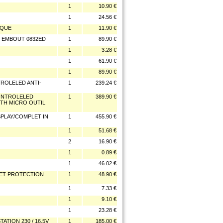
1
10.90 €
1
24.56 €
IQUE
1
11.90 €
E EMBOUT 0832ED
1
89.90 €
1
3.28 €
1
61.90 €
1
89.90 €
ROLELED ANTI-
1
239.24 €
CONTROLELED
1
389.90 €
ITH MICRO OUTIL
SPLAY/COMPLET IN
1
455.90 €
1
51.68 €
2
16.90 €
1
0.89 €
1
46.02 €
ET PROTECTION
1
48.90 €
1
7.33 €
1
9.10 €
1
23.28 €
TION 230 / 16.5V
1
185.00 €