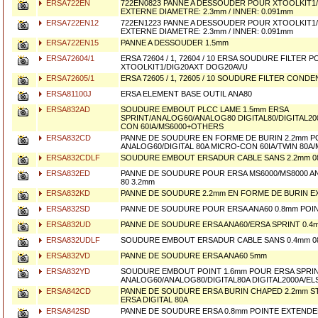
ERSA722EN
722EN0823 PANNE A DESSOUDER POUR XTOOLKIT1/
EXTERNE DIAMETRE: 2.3mm / INNER: 0.091mm
ERSA722EN12
722EN1223 PANNE A DESSOUDER POUR XTOOLKIT1/
EXTERNE DIAMETRE: 2.3mm / INNER: 0.091mm
ERSA722EN15
PANNE A DESSOUDER 1.5mm
ERSA72604/1
ERSA 72604 / 1, 72604 / 10 ERSA SOUDURE FILTER 
XTOOLKIT1/DIG20AXT DOG20AVU
ERSA72605/1
ERSA 72605 / 1, 72605 / 10 SOUDURE FILTER COND
ERSA81100J
ERSA ELEMENT BASE OUTIL ANA80
ERSA832AD
SOUDURE EMBOUT PLCC LAME 1.5mm ERSA
SPRINT/ANALOG60/ANALOG80 DIGITAL80/DIGITAL20
CON 60IA/MS6000+OTHERS
ERSA832CD
PANNE DE SOUDURE EN FORME DE BURIN 2.2mm P
ANALOG60/DIGITAL 80A MICRO-CON 60IA/TWIN 80A
ERSA832CDLF
SOUDURE EMBOUT ERSADUR CABLE SANS 2.2mm 0
ERSA832ED
PANNE DE SOUDURE POUR ERSA MS6000/MS8000 AN
80 3.2mm
ERSA832KD
PANNE DE SOUDURE 2.2mm EN FORME DE BURIN 
ERSA832SD
PANNE DE SOUDURE POUR ERSA ANA60 0.8mm POIN
ERSA832UD
PANNE DE SOUDURE ERSA ANA60/ERSA SPRINT 0.4
ERSA832UDLF
SOUDURE EMBOUT ERSADUR CABLE SANS 0.4mm 0
ERSA832VD
PANNE DE SOUDURE ERSA ANA60 5mm
ERSA832YD
SOUDURE EMBOUT POINT 1.6mm POUR ERSA SPRIN
ANALOG60/ANALOG80/DIGITAL80A DIGITAL2000A/E
ERSA842CD
PANNE DE SOUDURE ERSA BURIN CHAPED 2.2mm 
ERSA DIGITAL 80A
ERSA842SD
PANNE DE SOUDURE ERSA 0.8mm POINTE EXTEND