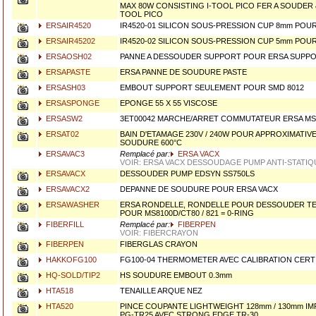
MAX 80W CONSISTING I-TOOL PICO FER A SOUDER 
TOOL PICO
ERSAIR4520
IR4520-01 SILICON SOUS-PRESSION CUP 8mm POUR
ERSAIR45202
IR4520-02 SILICON SOUS-PRESSION CUP 5mm POUR
ERSAOSH02
PANNE A DESSOUDER SUPPORT POUR ERSA SUPPO
ERSAPASTE
ERSA PANNE DE SOUDURE PASTE
ERSASH03
EMBOUT SUPPORT SEULEMENT POUR SMD 8012
ERSASPONGE
EPONGE 55 X 55 VISCOSE
ERSASW2
3ET00042 MARCHE/ARRET COMMUTATEUR ERSA MS
ERSAT02
BAIN D'ETAMAGE 230V / 240W POUR APPROXIMATIV
SOUDURE 600°C
ERSAVAC3
Remplacé par:
ERSA VACX
VOIR: ERSA VACX DESSOUDAGE PUMP ANTI-STATIQ
ERSAVACX
DESSOUDER PUMP EDSYN SS750LS
ERSAVACX2
DEPANNE DE SOUDURE POUR ERSA VACX
ERSAWASHER
ERSA RONDELLE, RONDELLE POUR DESSOUDER TE
POUR MS8100D/CT80 / 821 = 0-RING
FIBERFILL
Remplacé par:
FIBERPEN
VOIR: FIBERCRAYON
FIBERPEN
FIBERGLAS CRAYON
HAKKOFG100
FG100-04 THERMOMETER AVEC CALIBRATION CERT
HQ-SOLD/TIP2
HS SOUDURE EMBOUT 0.3mm
HTA518
TENAILLE ARQUE NEZ
HTA520
PINCE COUPANTE LIGHTWEIGHT 128mm / 130mm I
PG-TR25 AVEC STRONG EDGE TR-30