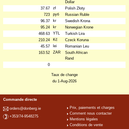
Dollar
zł
37.67
Polish Złoty
руб
723
Russian Ruble
kr
96.37
Swedish Krona
kr
95.24
Norwegian Krone
YTL
468.63
Turkish Lira
Kč
210.24
Czeck Koruna
lei
45.57
Romanian Leu
ZAR
163.52
South African
Rand
0
Taux de change
du 1-Aug-2026
Commande directe
Prix, paiements et charges
orders@donberg.ie
Comment nous contacter
+353/74-9548275
Mentions légales
Conditions de vente