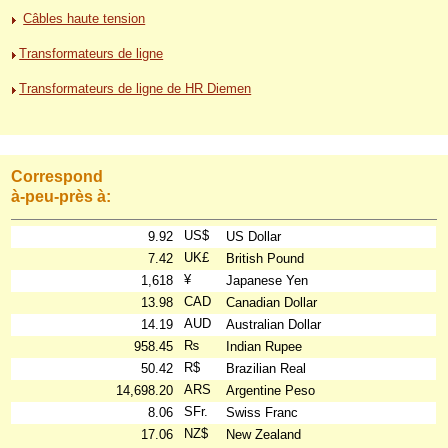
Câbles haute tension
Transformateurs de ligne
Transformateurs de ligne de HR Diemen
Correspond
à-peu-près à:
US$
9.92
US Dollar
UK£
7.42
British Pound
¥
1,618
Japanese Yen
CAD
13.98
Canadian Dollar
AUD
14.19
Australian Dollar
₨
958.45
Indian Rupee
R$
50.42
Brazilian Real
ARS
14,698.20
Argentine Peso
SFr.
8.06
Swiss Franc
NZ$
17.06
New Zealand