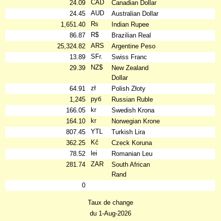
CAD
24.09
Canadian Dollar
AUD
24.45
Australian Dollar
₨
1,651.40
Indian Rupee
R$
86.87
Brazilian Real
ARS
25,324.82
Argentine Peso
SFr.
13.89
Swiss Franc
NZ$
29.39
New Zealand
Dollar
zł
64.91
Polish Złoty
руб
1,245
Russian Ruble
kr
166.05
Swedish Krona
kr
164.10
Norwegian Krone
YTL
807.45
Turkish Lira
Kč
362.25
Czeck Koruna
lei
78.52
Romanian Leu
ZAR
281.74
South African
Rand
0
Taux de change
du 1-Aug-2026