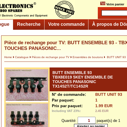
Votre panier
ogue
Recherche
Votre commande
À propos de Dö
Pièce de rechange pour TV: BUTT ENSEMBLE 93 - 
TOUCHES PANASONIC...
Home
Catalogue
Pièces de rechange pour TV
Ensembles de boutons
BUTT UNIT 93
BUTT ENSEMBLE 93
TBX8E019 5KEY ENSEMBLE DE
TOUCHES PANASONIC
TX14S2T/TC14S2R
N° de commande:
BUTT UNIT 93
Par paquet:
1
Prix par paquet:
1.99 EUR
Including VAT 23%:
2.45 EUR
Quantité:
paquet(s) de 1