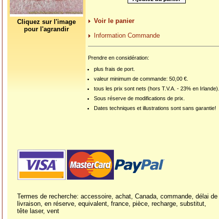
Voir le panier
Cliquez sur l'image
pour l'agrandir
Information Commande
Prendre en considération:
plus frais de port.
valeur minimum de commande: 50,00 €.
tous les prix sont nets (hors T.V.A. - 23% en Irlande)
Sous réserve de modifications de prix.
Dates techniques et illustrations sont sans garantie!
Termes de recherche: accessoire, achat, Canada, commande, délai de
livraison, en réserve, equivalent, france, pièce, recharge, substitut,
tête laser, vent