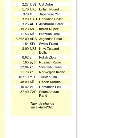
2.27
US$
US Dollar
1.70
UK£
British Pound
370
¥
Japanese Yen
3.20
CAD
Canadian Dollar
3.25
AUD
Australian Dollar
219.23
₨
Indian Rupee
11.53
R$
Brazilian Real
3,362.00
ARS
Argentine Peso
1.84
SFr.
Swiss Franc
3.90
NZ$
New Zealand
Dollar
.
8.62
zł
Polish Złoty
165
руб
Russian Ruble
22.04
kr
Swedish Krona
21.78
kr
Norwegian Krone
107.19
YTL
Turkish Lira
48.09
Kč
Czeck Koruna
10.42
lei
Romanian Leu
37.40
ZAR
South African
Rand
Taux de change
du 1-Aug-2026