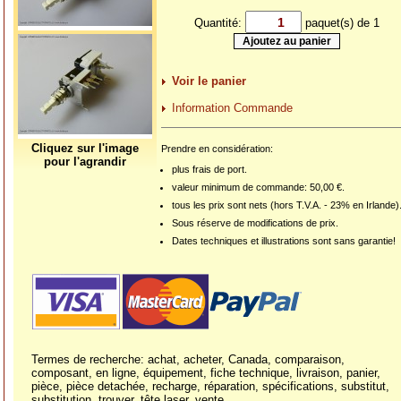
Quantité:
paquet(s) de 1
Voir le panier
Information Commande
Cliquez sur l'image
Prendre en considération:
pour l'agrandir
plus frais de port.
valeur minimum de commande: 50,00 €.
tous les prix sont nets (hors T.V.A. - 23% en Irlande)
Sous réserve de modifications de prix.
Dates techniques et illustrations sont sans garantie!
Termes de recherche: achat, acheter, Canada, comparaison,
composant, en ligne, équipement, fiche technique, livraison, panier,
pièce, pièce detachée, recharge, réparation, spécifications, substitut,
substitution, trouver, tête laser, vente