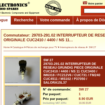
Votre panier
ogue
Recherche
Votre commande
À propos de Dö
Commutateur: 29703-291.02 INTERRUPTEUR DE RE
ORIGINALE CUC2410 / 4400 / NS 11...
Home
Catalogue
Pièces de rechange pour TV
Interrupteurs de réseau
SW 27
SW 27
29703-291.02 INTERRUPTEUR DE
RESEAU GRUNDIG PIECE ORIGINALE
CUC2410 / 4400 / NS 11 CUC3400 /
IM6318 / FC212V6 / CUC731 / FM240
CUC4511 / MS102 / P37050 /
SALORA15L37
N° de commande:
SW 27
Par paquet:
1
Prix par paquet:
8.90 EUR
Including VAT 23%:
10.95 EUR