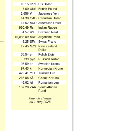
10.15
US$
US Dollar
7.60
UK£
British Pound
1,656
¥
Japanese Yen
14.30
CAD
Canadian Dollar
14.52
AUD
Australian Dollar
980.49
₨
Indian Rupee
51.57
R$
Brazilian Real
15,036.09
ARS
Argentine Peso
8.25
SFr.
Swiss Franc
17.45
NZ$
New Zealand
Dollar
38.54
zł
Polish Złoty
739
руб
Russian Ruble
98.59
kr
Swedish Krona
.
97.43
kr
Norwegian Krone
479.41
YTL
Turkish Lira
215.08
Kč
Czeck Koruna
46.62
lei
Romanian Leu
167.28
ZAR
South African
Rand
Taux de change
du 1-Aug-2026