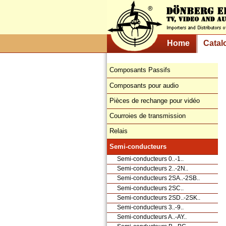
Home
Catal
Composants Passifs
Composants pour audio
Pièces de rechange pour vidéo
Courroies de transmission
Relais
Semi-conducteurs
Semi-conducteurs 0..-1..
Semi-conducteurs 2..-2N..
Semi-conducteurs 2SA..-2SB..
Semi-conducteurs 2SC..
Semi-conducteurs 2SD..-2SK..
Semi-conducteurs 3..-9..
Semi-conducteurs A..-AY..