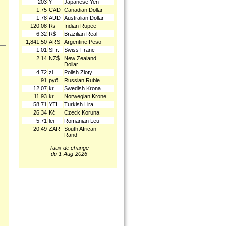
203
¥
Japanese Yen
1.75
CAD
Canadian Dollar
1.78
AUD
Australian Dollar
120.08
₨
Indian Rupee
6.32
R$
Brazilian Real
1,841.50
ARS
Argentine Peso
1.01
SFr.
Swiss Franc
2.14
NZ$
New Zealand
Dollar
4.72
zł
Polish Złoty
91
руб
Russian Ruble
12.07
kr
Swedish Krona
.
11.93
kr
Norwegian Krone
58.71
YTL
Turkish Lira
26.34
Kč
Czeck Koruna
5.71
lei
Romanian Leu
20.49
ZAR
South African
Rand
Taux de change
du 1-Aug-2026