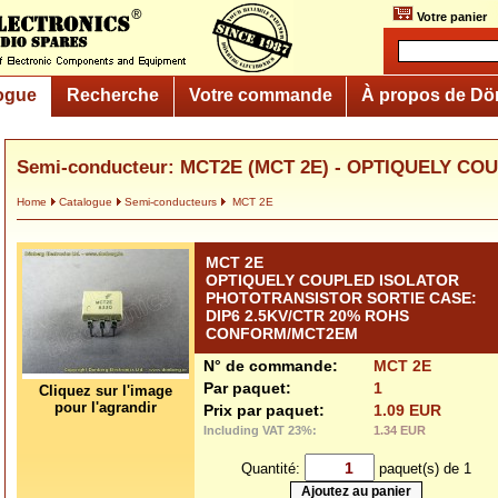
Votre panier
ogue
Recherche
Votre commande
À propos de Dö
Semi-conducteur: MCT2E (MCT 2E) - OPTIQUELY CO
Home
Catalogue
Semi-conducteurs
MCT 2E
MCT 2E
OPTIQUELY COUPLED ISOLATOR
PHOTOTRANSISTOR SORTIE CASE:
DIP6 2.5KV/CTR 20% ROHS
CONFORM/MCT2EM
N° de commande:
MCT 2E
Par paquet:
1
Cliquez sur l'image
pour l'agrandir
Prix par paquet:
1.09 EUR
Including VAT 23%:
1.34 EUR
Quantité:
paquet(s) de 1