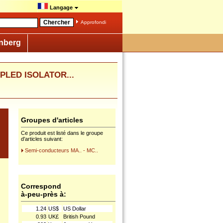
Langage
Approfondi
nberg
UPLED ISOLATOR...
Groupes d'articles
Ce produit est listé dans le groupe
d'articles suivant:
Semi-conducteurs MA.. - MC..
Correspond
à-peu-près à:
1.24
US$
US Dollar
0.93
UK£
British Pound