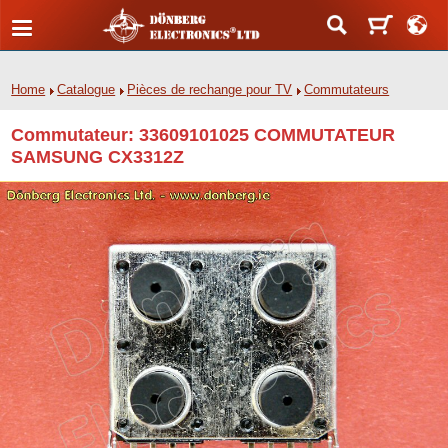
Home
Catalogue
Pièces de rechange pour TV
Commutateurs
Commutateur: 33609101025 COMMUTATEUR
SAMSUNG CX3312Z