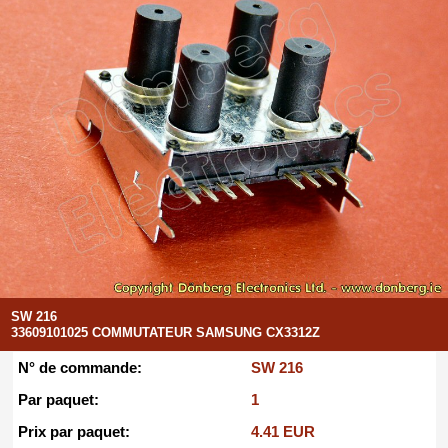
SW 216
33609101025 COMMUTATEUR SAMSUNG CX3312Z
N° de commande:
SW 216
Par paquet:
1
Prix par paquet:
4.41 EUR