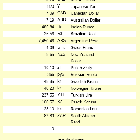
¥
820
Japanese Yen
CAD
7.09
Canadian Dollar
AUD
7.19
Australian Dollar
₨
485.84
Indian Rupee
R$
25.56
Brazilian Real
ARS
7,450.46
Argentine Peso
SFr.
4.09
Swiss Franc
NZ$
8.65
New Zealand
Dollar
zł
19.10
Polish Złoty
руб
366
Russian Ruble
kr
48.85
Swedish Krona
kr
48.28
Norwegian Krone
YTL
237.55
Turkish Lira
Kč
106.57
Czeck Koruna
lei
23.10
Romanian Leu
ZAR
82.89
South African
Rand
0
Taux de change